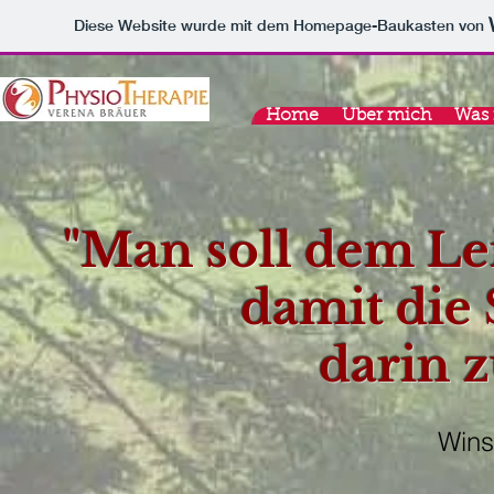
Diese Website wurde mit dem Homepage-Baukasten von
Home
Über mich
Was 
"Man soll dem Lei
damit die 
darin 
Wins